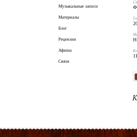
С
Музыкальные записи
Ф
Материалы
Го
2
Блог
Ме
Рецензии
Н
Афиша
К
1
Связи
К