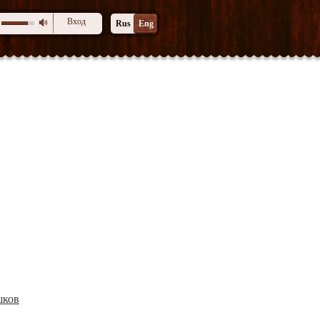
Вход
Rus
Eng
шков