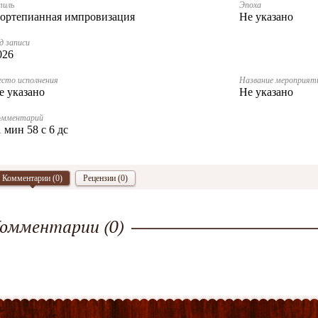
тиль
Эпоха
ортепианная импровизация
Не указано
д записи
026
сто исполнения
Название мероприят
е указано
Не указано
омментарий
1 мин 58 с 6 дс
Комментарии (
0
)
Рецензии (0)
омментарии (
0
)