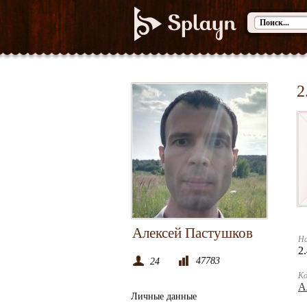
2
Алексей Пастушков
На
2
47783
24
К
А
Личные данные