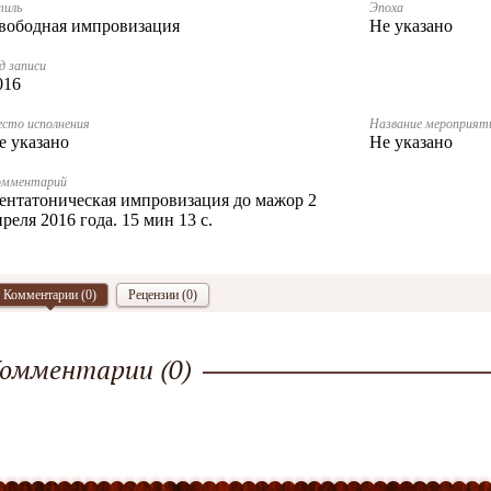
тиль
Эпоха
вободная импровизация
Не указано
д записи
016
сто исполнения
Название мероприят
е указано
Не указано
омментарий
ентатоническая импровизация до мажор 2
преля 2016 года. 15 мин 13 с.
Комментарии (
0
)
Рецензии (0)
омментарии (
0
)