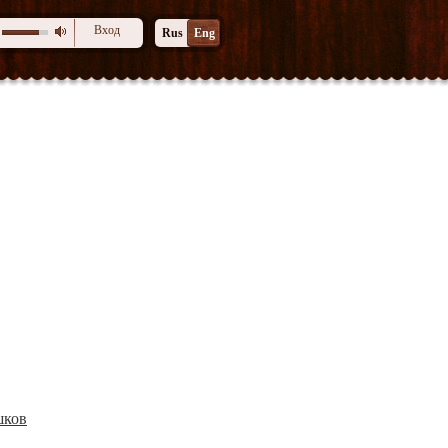
Вход
Rus
Eng
шков