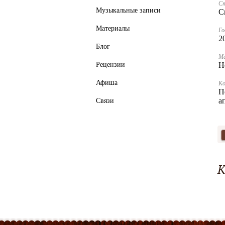
С
Музыкальные записи
С
Материалы
Го
2
Блог
Ме
Рецензии
Н
Афиша
К
П
а
Связи
К