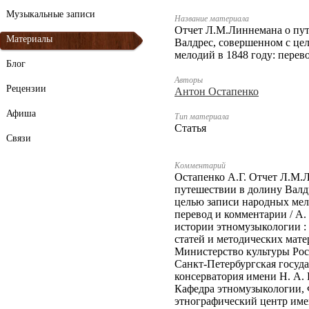
Музыкальные записи
Название материала
Отчет Л.М.Линнемана о пу
Материалы
Валдрес, совершенном с це
мелодий в 1848 году: перев
Блог
Авторы
Рецензии
Антон Остапенко
Афиша
Тип материала
Статья
Связи
Комментарий
Остапенко А.Г. Отчет Л.М.
путешествии в долину Валд
целью записи народных мел
перевод и комментарии / А. 
истории этномузыкологии :
статей и методических мате
Министерство культуры Ро
Санкт-Петербургская госуд
консерватория имени Н. А. 
Кафедра этномузыкологии,
этнографический центр име