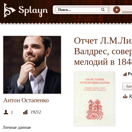
Отчет Л.М.Ли
Валдрес, сов
мелодий в 184
Р
Авт
К
Антон Остапенко
19212
1
Личные данные