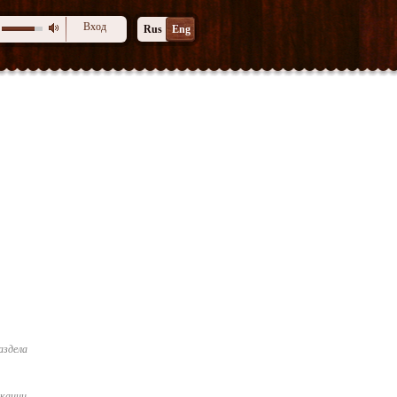
Вход
Rus
Eng
аздела
икации