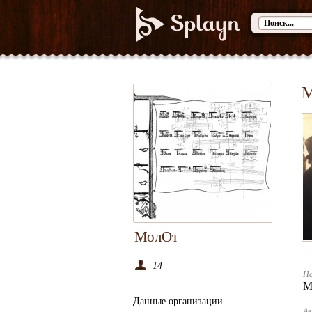
М
МолОт
14
На
М
Данные организации
А