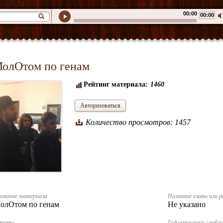
00:00
00:00
олОтом по генам
Рейтинг материала:
1460
Авторизоваться
Количество просмотров: 1457
звание материала
Название главы или р
олОтом по генам
Не указано
вторы
Год написания / публ