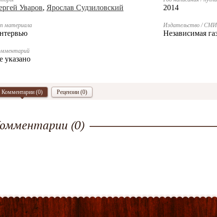
ергей Уваров
,
Ярослав Судзиловский
2014
п материала
Издательство / СМИ
нтервью
Независимая га
омментарий
е указано
Комментарии (
0
)
Рецензии (0)
омментарии (
0
)