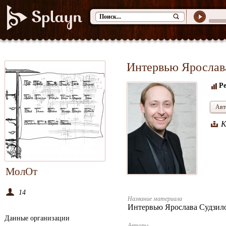
Интервью Ярослав
Р
Авт
К
МолОт
14
Название материала
Интервью Ярослава Судзил
Данные организации
Авторы