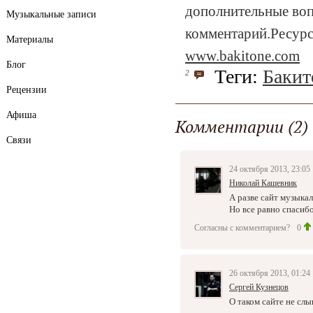
дополнительные воп
Музыкальные записи
комментарий.Ресурс
Материалы
www.bakitone.com
Блог
Теги:
Бакит
2
Рецензии
Афиша
Комментарии (2)
Связи
24 октября 2013, 23:05
Николай Кашевник
А разве сайт музыка
Но все равно спасибо
Согласны с комментарием?
0
26 октября 2013, 01:24
Сергей Кузнецов
О таком сайте не сл